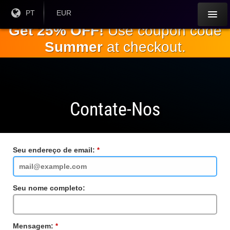
Ir para o
Língua
PT
Moeda
EUR
atual:
Atual:
conteúdo
Get 25% OFF!
Use coupon code
principal
Summer
at checkout.
Contate-Nos
Seu endereço de email:
Campo
obrigatório
Seu nome completo:
Mensagem:
Campo