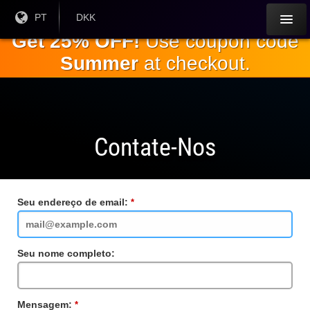
Ir para o
Língua
PT
Moeda
DKK
atual:
Atual:
conteúdo
Get 25% OFF!
Use coupon code
principal
Summer
at checkout.
Contate-Nos
Seu endereço de email:
Campo
obrigatório
Seu nome completo:
Mensagem:
Campo