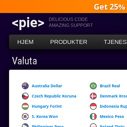
Get 25%
<pie>
DELICIOUS CODE
AMAZING SUPPORT
HJEM
PRODUKTER
TJENES
Valuta
Australia Dollar
Brazil Real
Czech Republic Koruna
Denmark Kro
Hungary Forint
Indonesia Ru
S. Korea Won
Mexico Peso
Philippines Peso
Poland Zloty