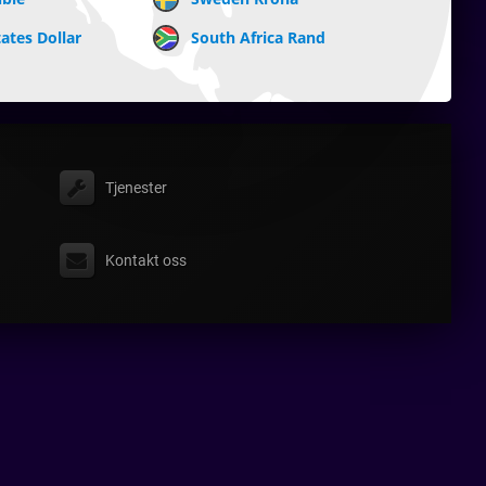
ates Dollar
South Africa Rand
Tjenester
Kontakt oss