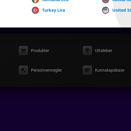
Turkey Lira
United St
Produkter
Uttalelser
Personvernregler
Kunnskapsbase