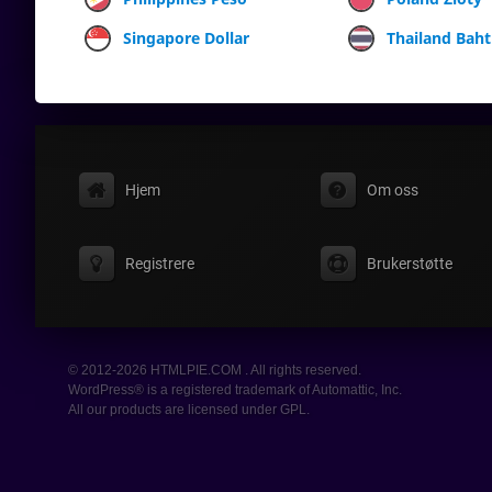
Singapore Dollar
Thailand Baht
Hjem
Om oss
Registrere
Brukerstøtte
© 2012-2026 HTMLPIE.COM . All rights reserved.
WordPress® is a registered trademark of Automattic, Inc.
All our products are licensed under GPL.