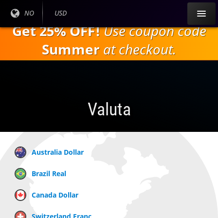
Gå til
Nåværende
NO
Gjeldende
USD
hovedinnholdet
språk:
valuta:
Get 25% OFF!
Use coupon code
Summer
at checkout.
Valuta
Australia Dollar
Brazil Real
Canada Dollar
Switzerland Franc