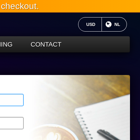
 checkout.
HUIDIGE VALUTA:
USD
HUIDIGE TA
NL
ING
CONTACT