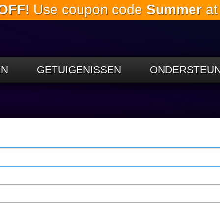
OFF!
Use coupon code
Summer
at
Ga naar de
hoofdinhoud
EN
GETUIGENISSEN
ONDERSTEUN