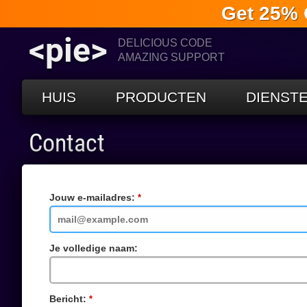
Get 25% 
<pie>
DELICIOUS CODE
AMAZING SUPPORT
HUIS
PRODUCTEN
DIENST
Contact
Jouw e-mailadres:
Verplicht
veld
Je volledige naam:
Bericht:
Verplicht