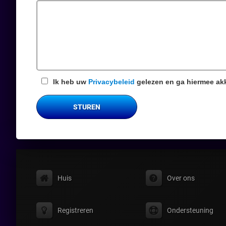
veld
Ik heb uw
Privacybeleid
gelezen en ga hiermee ak
STUREN
Huis
Over ons
Registreren
Ondersteuning