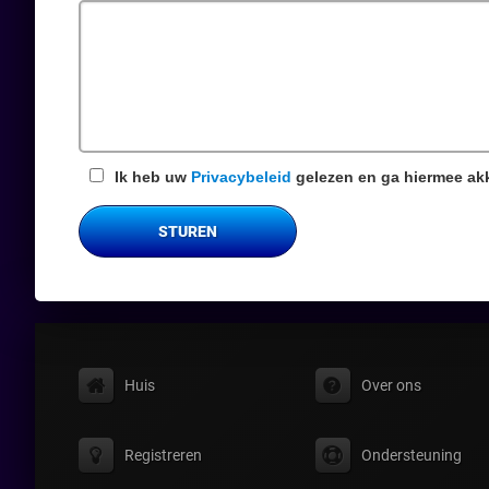
veld
Ik heb uw
Privacybeleid
gelezen en ga hiermee ak
STUREN
Huis
Over ons
Registreren
Ondersteuning