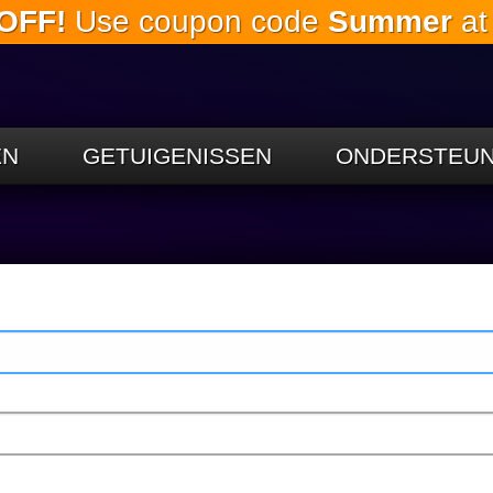
OFF!
Use coupon code
Summer
at
Ga naar de
hoofdinhoud
EN
GETUIGENISSEN
ONDERSTEUN