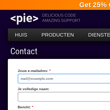
Get 25% 
<pie>
DELICIOUS CODE
AMAZING SUPPORT
HUIS
PRODUCTEN
DIENST
Contact
Jouw e-mailadres:
Verplicht
veld
Je volledige naam:
Bericht:
Verplicht