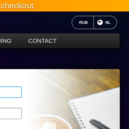
 checkout.
HUIDIGE VALUTA:
RUB
HUIDIGE TA
NL
ING
CONTACT