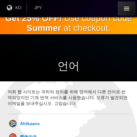
주
현재
KO
현재
JPY
언어 :
통화:
요
Get 25% OFF!
Use coupon code
내
Summer
at checkout.
용
으
로
건
너
뛰
언어
기
저희 웹 사이트는 귀하의 편의를 위해 영어에서 다른 언어로 번
역되었지만 기계 번역 서비스를 사용했습니다. 오류가 발견되면
이메일을 보내주십시오. 고맙습니다.
Afrikaans