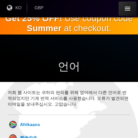
주
현재
KO
현재 통
GBP
언어 :
화:
요
Get 25% OFF!
Use coupon code
내
Summer
at checkout.
용
으
로
건
너
뛰
언어
기
저희 웹 사이트는 귀하의 편의를 위해 영어에서 다른 언어로 번
역되었지만 기계 번역 서비스를 사용했습니다. 오류가 발견되면
이메일을 보내주십시오. 고맙습니다.
Afrikaans