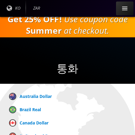
주
현재
KO
현재
ZAR
요
언어
통화:
Get 25% OFF!
Use coupon code
내
:
용
Summer
at checkout.
으
로
건
너
뛰
통화
기
Australia Dollar
Brazil Real
Canada Dollar