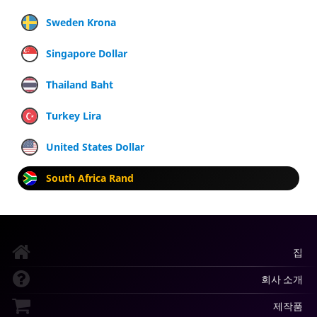
Sweden Krona
Singapore Dollar
Thailand Baht
Turkey Lira
United States Dollar
South Africa Rand
집
회사 소개
제작품