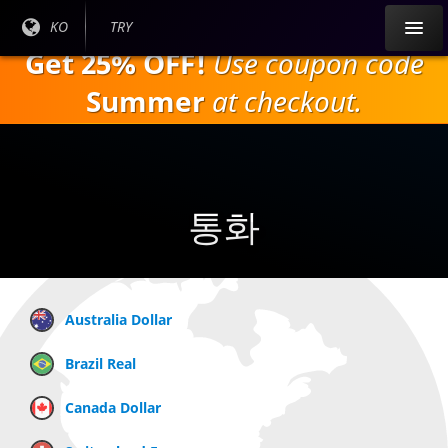
주
현재
KO
현재
TRY
요
언어
통화:
Get 25% OFF!
Use coupon code
내
:
용
Summer
at checkout.
으
로
건
너
뛰
통화
기
Australia Dollar
Brazil Real
Canada Dollar