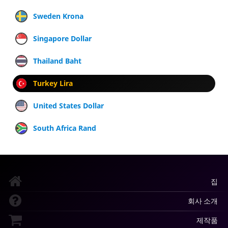
Sweden Krona
Singapore Dollar
Thailand Baht
Turkey Lira
United States Dollar
South Africa Rand
집
회사 소개
제작품