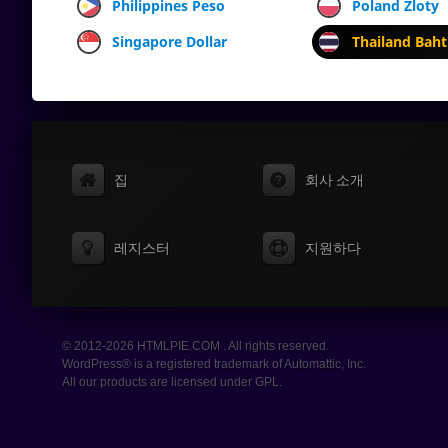
Philippines Peso
Poland Zloty
Singapore Dollar
Thailand Baht
집
회사 소개
레지스터
지원하다
© 2012-2026 HTMLPIE.COM . All rights reserved.
WordPress® is a registered trademark of Automattic, Inc.
All our products are licensed under GPL.