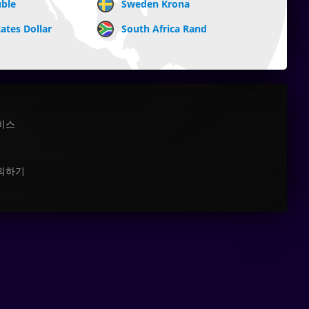
uble
Sweden Krona
ates Dollar
South Africa Rand
비스
의하기