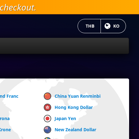
checkout.
현재 통화:
THB
현재 언어 :
KO
and Franc
China Yuan Renminbi
Hong Kong Dollar
Krona
Japan Yen
Krone
New Zealand Dollar