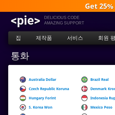
Get 25%
<pie>
DELICIOUS CODE
AMAZING SUPPORT
집
제작품
서비스
회원 
통화
Australia Dollar
Brazil Real
Czech Republic Koruna
Denmark Kro
Hungary Forint
Indonesia Ru
S. Korea Won
Mexico Peso