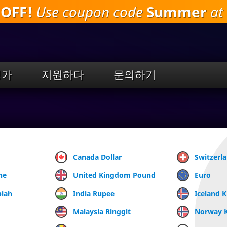
 OFF!
Use coupon code
Summer
at 
주
요
내
용
으
로
평가
지원하다
문의하기
건
너
뛰
기
Canada Dollar
Switzerl
ne
United Kingdom Pound
Euro
piah
India Rupee
Iceland 
Malaysia Ringgit
Norway 