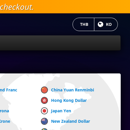
checkout.
현재 통화:
THB
현재 언어 :
KO
and Franc
China Yuan Renminbi
Hong Kong Dollar
Krona
Japan Yen
Krone
New Zealand Dollar