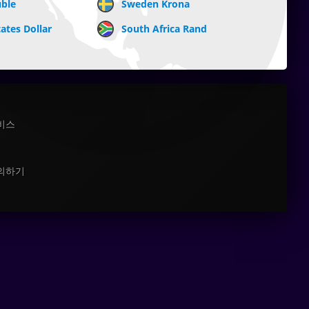
uble
Sweden Krona
ates Dollar
South Africa Rand
비스
의하기