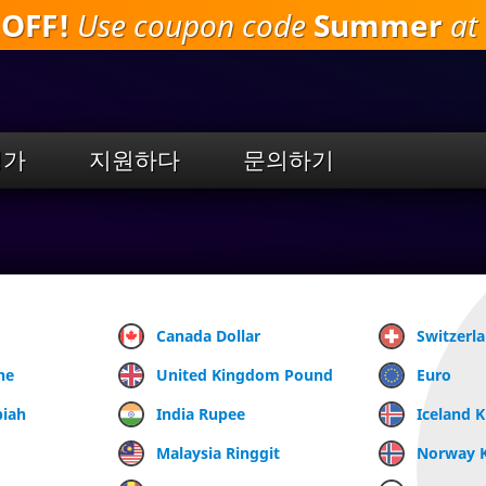
 OFF!
Use coupon code
Summer
at 
주
요
내
용
으
로
평가
지원하다
문의하기
건
너
뛰
기
Canada Dollar
Switzerl
ne
United Kingdom Pound
Euro
piah
India Rupee
Iceland 
Malaysia Ringgit
Norway 