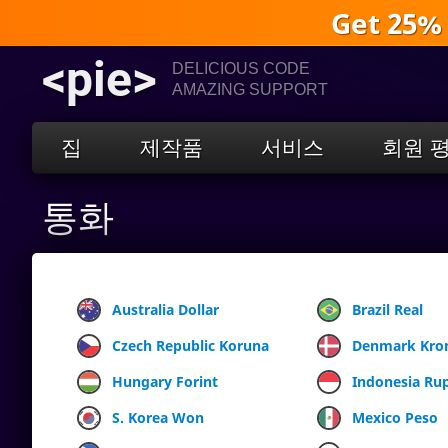
Get 25%
<pie>
DELICIOUS CODE
AMAZING SUPPORT
집
제작품
서비스
회원 
통화
Australia Dollar
Brazil Real
Czech Republic Koruna
Denmark Kro
Hungary Forint
Indonesia Ru
S. Korea Won
Mexico Peso