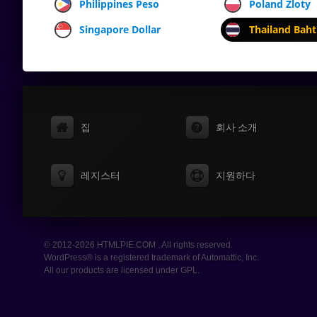
Philippines Peso
Poland Zloty
Singapore Dollar
Thailand Baht
집
회사 소개
레지스터
지원하다
© 2012-2026 HTMLPIE.COM . All rights reserved.
WordPress® is a registered trademark of Automattic, Inc.
All our products are licensed under GPL.