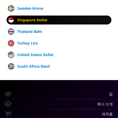
Sweden Krona
Singapore Dollar
Thailand Baht
Turkey Lira
United States Dollar
South Africa Rand
집
회사 소개
제작품