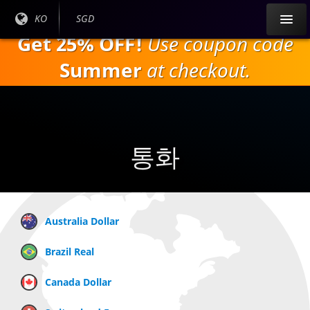
주
현재
KO
현재
SGD
요
언어
통화:
Get 25% OFF!
Use coupon code
내
:
용
Summer
at checkout.
으
로
건
너
뛰
통화
기
Australia Dollar
Brazil Real
Canada Dollar