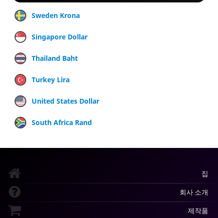
Sweden Krona
Singapore Dollar
Thailand Baht
Turkey Lira
United States Dollar
South Africa Rand
집
회사 소개
제작품