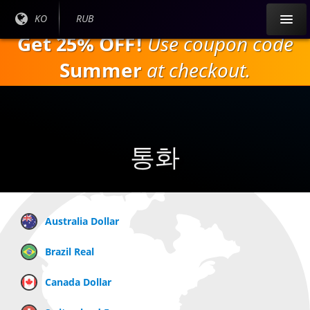
주
현재
KO
현재
RUB
요
언어
통화:
Get 25% OFF!
Use coupon code
내
:
용
Summer
at checkout.
으
로
건
너
뛰
통화
기
Australia Dollar
Brazil Real
Canada Dollar