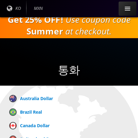
주
현재
KO
현재 통
MXN
요
언어
화:
Get 25% OFF!
Use coupon code
내
:
용
Summer
at checkout.
으
로
건
너
뛰
통화
기
Australia Dollar
Brazil Real
Canada Dollar