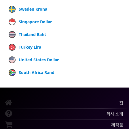
Sweden Krona
Singapore Dollar
Thailand Baht
Turkey Lira
United States Dollar
South Africa Rand
집
회사 소개
제작품