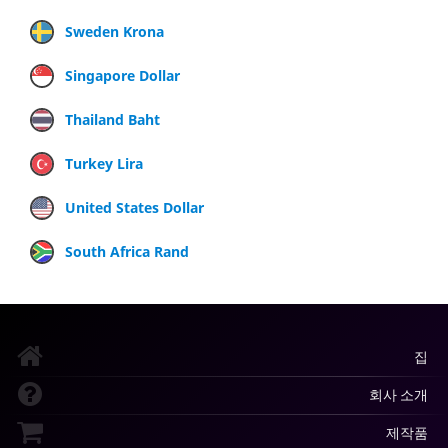
Sweden Krona
Singapore Dollar
Thailand Baht
Turkey Lira
United States Dollar
South Africa Rand
집
회사 소개
제작품