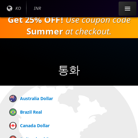
주
현재
KO
현재
INR
요
언어
통화:
Get 25% OFF!
Use coupon code
내
:
용
Summer
at checkout.
으
로
건
너
뛰
통화
기
Australia Dollar
Brazil Real
Canada Dollar