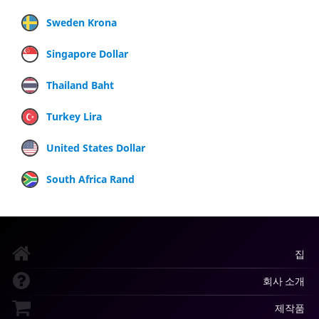
Sweden Krona
Singapore Dollar
Thailand Baht
Turkey Lira
United States Dollar
South Africa Rand
집
회사 소개
제작품