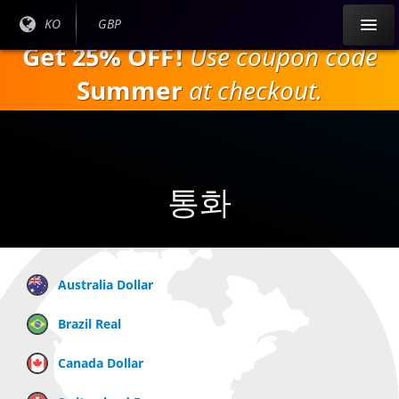
주
현재
KO
현재
GBP
요
언어
통화:
Get 25% OFF!
Use coupon code
내
:
용
Summer
at checkout.
으
로
건
너
뛰
통화
기
Australia Dollar
Brazil Real
Canada Dollar