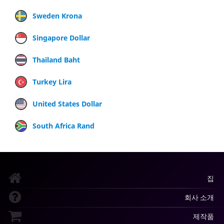
Sweden Krona
Singapore Dollar
Thailand Baht
Turkey Lira
United States Dollar
South Africa Rand
집
회사 소개
제작품