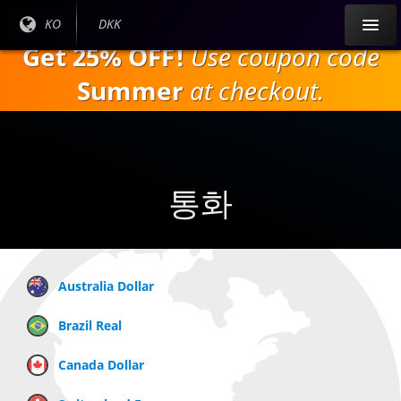
주
현재
KO
현재
DKK
요
언어
통화:
Get 25% OFF!
Use coupon code
내
:
용
Summer
at checkout.
으
로
건
너
뛰
통화
기
Australia Dollar
Brazil Real
Canada Dollar