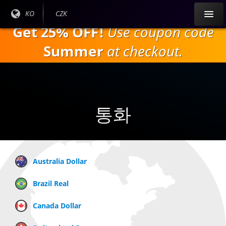
주
현재
KO
현재
CZK
요
언어
통화:
Get 25% OFF!
Use coupon code
내
:
용
Summer
at checkout.
으
로
건
너
뛰
통화
기
Australia Dollar
Brazil Real
Canada Dollar