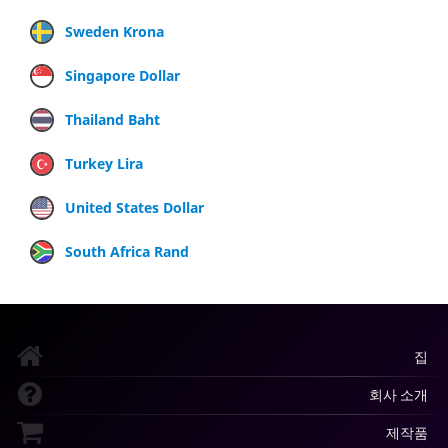
Sweden Krona
Singapore Dollar
Thailand Baht
Turkey Lira
United States Dollar
South Africa Rand
집
회사 소개
제작품