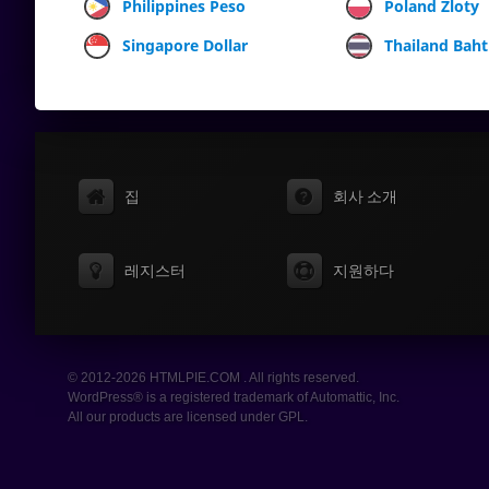
Philippines Peso
Poland Zloty
Singapore Dollar
Thailand Baht
집
회사 소개
레지스터
지원하다
© 2012-2026 HTMLPIE.COM . All rights reserved.
WordPress® is a registered trademark of Automattic, Inc.
All our products are licensed under GPL.