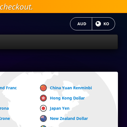
checkout.
현재 통화:
AUD
현재 언어 :
KO
and Franc
China Yuan Renminbi
Hong Kong Dollar
Krona
Japan Yen
Krone
New Zealand Dollar