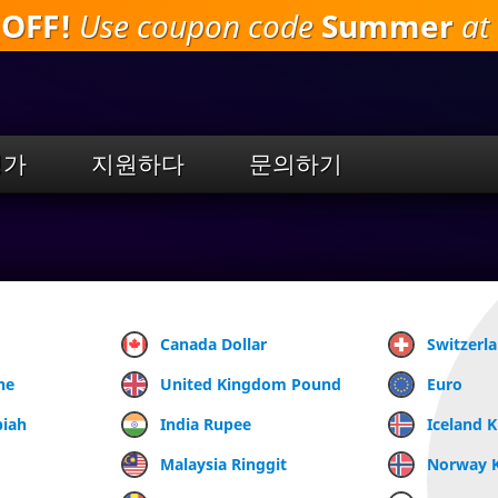
 OFF!
Use coupon code
Summer
at 
주
요
내
용
으
로
평가
지원하다
문의하기
건
너
뛰
기
Canada Dollar
Switzerl
ne
United Kingdom Pound
Euro
piah
India Rupee
Iceland 
Malaysia Ringgit
Norway 