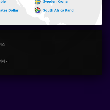
uble
Sweden Krona
ates Dollar
South Africa Rand
비스
의하기