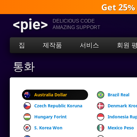
Get 25%
<pie>
DELICIOUS CODE
AMAZING SUPPORT
집
제작품
서비스
회원 
통화
Australia Dollar
Brazil Real
Czech Republic Koruna
Denmark Kro
Hungary Forint
Indonesia Ru
S. Korea Won
Mexico Peso