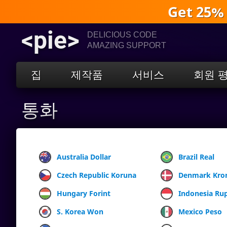
Get 25%
<pie>
DELICIOUS CODE
AMAZING SUPPORT
집
제작품
서비스
회원 
통화
Australia Dollar
Brazil Real
Czech Republic Koruna
Denmark Kro
Hungary Forint
Indonesia Ru
S. Korea Won
Mexico Peso