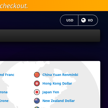
checkout.
현재 통화:
USD
현재 언어 :
KO
and Franc
China Yuan Renminbi
Hong Kong Dollar
Krona
Japan Yen
Krone
New Zealand Dollar