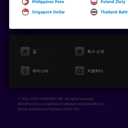
Philippines Peso
Poland Zloty
Singapore Dollar
Thailand Baht
집
회사 소개
레지스터
지원하다
© 2012-2026 HTMLPIE.COM . All rights reserved.
WordPress® is a registered trademark of Automattic, Inc.
All our products are licensed under GPL.