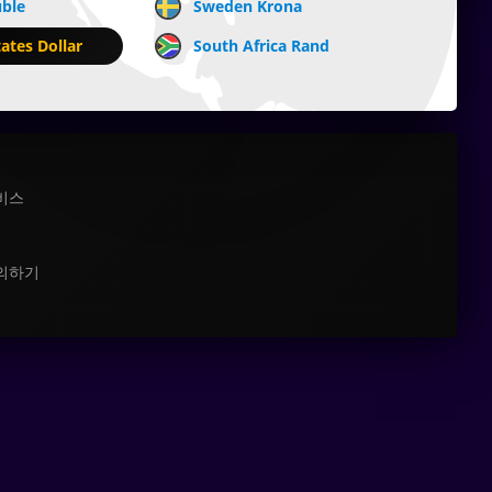
uble
Sweden Krona
ates Dollar
South Africa Rand
비스
의하기