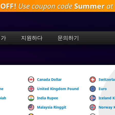
 OFF!
Use coupon code
Summer
at 
주
요
내
용
으
로
평가
지원하다
문의하기
건
너
뛰
기
Canada Dollar
Switzerl
ne
United Kingdom Pound
Euro
piah
India Rupee
Iceland 
Malaysia Ringgit
Norway 