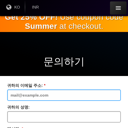
주
현재
KO
현재
INR
언어 :
통화:
요
Get 25% OFF!
Use coupon code
내
Summer
at checkout.
용
으
로
건
너
뛰
문의하기
기
귀하의 이메일 주소:
필
수
입
력
란
귀하의 성명: