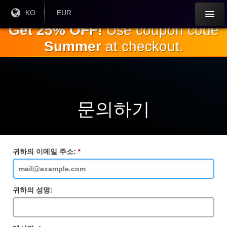
주
현재
KO
현재 통
EUR
언어 :
화:
요
Get 25% OFF!
Use coupon code
내
Summer
at checkout.
용
으
로
건
너
뛰
문의하기
기
귀하의 이메일 주소:
필
수
입
력
란
귀하의 성명: