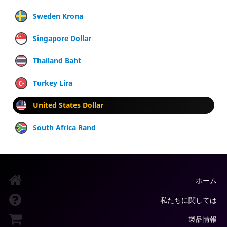
Sweden Krona
Singapore Dollar
Thailand Baht
Turkey Lira
United States Dollar
South Africa Rand
ホーム
私たちに関しては
製品情報