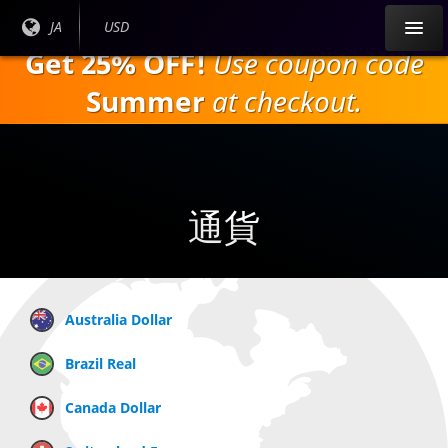
本
現在
JA
現在の
USD
文
の言
通貨：
Get 25% OFF!
Use coupon code
へ
語：
ス
Summer
at checkout.
キ
ッ
プ
通貨
Australia Dollar
Brazil Real
Canada Dollar