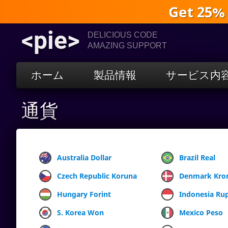
Get 25%
<pie>
DELICIOUS CODE
AMAZING SUPPORT
ホーム
製品情報
サービス内
通貨
Australia Dollar
Brazil Real
Czech Republic Koruna
Denmark Kro
Hungary Forint
Indonesia Ru
S. Korea Won
Mexico Peso