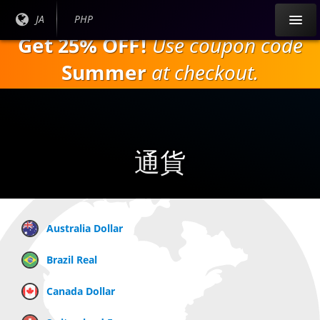
本
現在
JA
現在の
PHP
文
の言
通貨：
Get 25% OFF!
Use coupon code
へ
語：
ス
Summer
at checkout.
キ
ッ
プ
通貨
Australia Dollar
Brazil Real
Canada Dollar