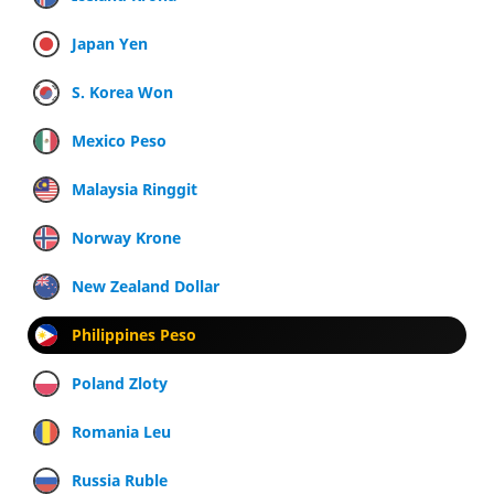
Japan Yen
S. Korea Won
Mexico Peso
Malaysia Ringgit
Norway Krone
New Zealand Dollar
Philippines Peso
Poland Zloty
Romania Leu
Russia Ruble