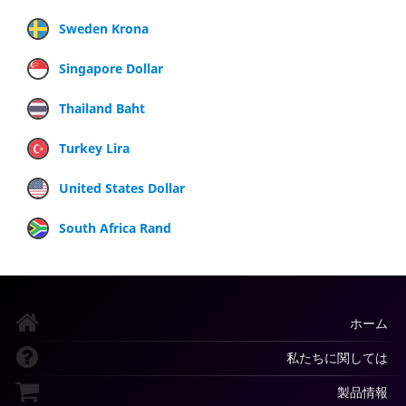
Sweden Krona
Singapore Dollar
Thailand Baht
Turkey Lira
United States Dollar
South Africa Rand
ホーム
私たちに関しては
製品情報