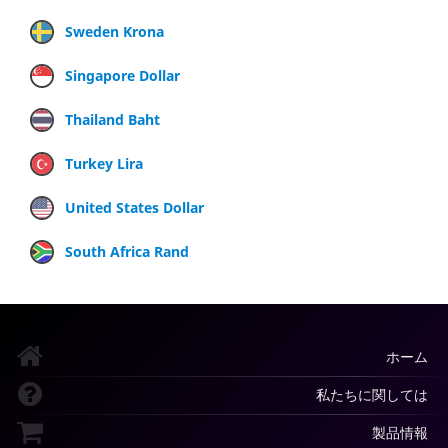
Sweden Krona
Singapore Dollar
Thailand Baht
Turkey Lira
United States Dollar
South Africa Rand
ホーム
私たちに関しては
製品情報