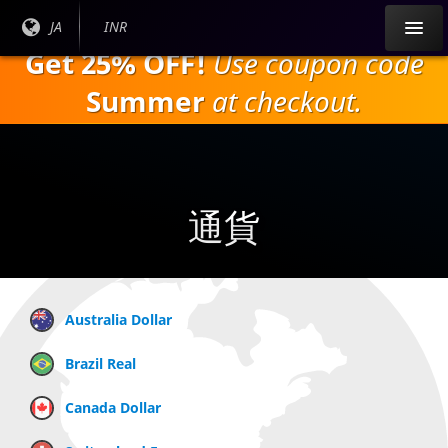
本
現在
JA
現在
INR
文
の言
の通
Get 25% OFF!
Use coupon code
へ
語：
貨：
ス
Summer
at checkout.
キ
ッ
プ
通貨
Australia Dollar
Brazil Real
Canada Dollar