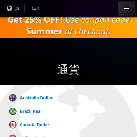
本
現在
JA
現在
CZK
文
の言
の通
Get 25% OFF!
Use coupon code
へ
語：
貨：
ス
Summer
at checkout.
キ
ッ
プ
通貨
Australia Dollar
Brazil Real
Canada Dollar