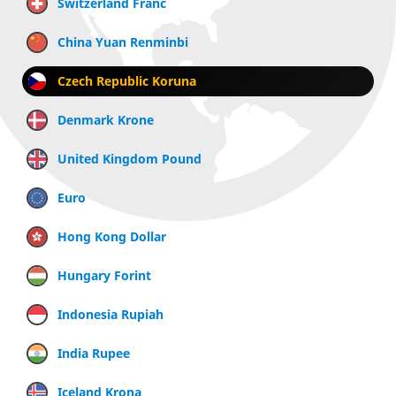
Switzerland Franc
China Yuan Renminbi
Czech Republic Koruna
Denmark Krone
United Kingdom Pound
Euro
Hong Kong Dollar
Hungary Forint
Indonesia Rupiah
India Rupee
Iceland Krona