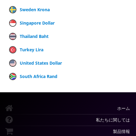
Sweden Krona
Singapore Dollar
Thailand Baht
Turkey Lira
United States Dollar
South Africa Rand
ホーム
私たちに関しては
製品情報