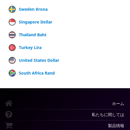
Sweden Krona
Singapore Dollar
Thailand Baht
Turkey Lira
United States Dollar
South Africa Rand
ホーム
私たちに関しては
製品情報