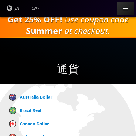
本
現在
JA
現在の
CNY
文
の言
通貨：
Get 25% OFF!
Use coupon code
へ
語：
ス
Summer
at checkout.
キ
ッ
プ
通貨
Australia Dollar
Brazil Real
Canada Dollar