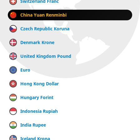
Switzerland Franc
China Yuan Renminbi
Czech Republic Koruna
Denmark Krone
United Kingdom Pound
Euro
Hong Kong Dollar
Hungary Forint
Indonesia Rupiah
India Rupee
Iceland Krona