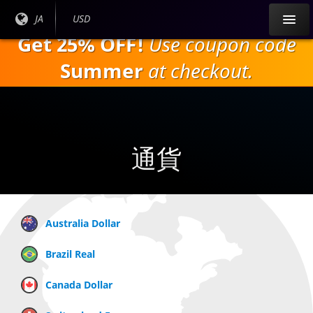
本
現在
JA
現在の
USD
文
の言
通貨：
Get 25% OFF!
Use coupon code
へ
語：
ス
Summer
at checkout.
キ
ッ
プ
通貨
Australia Dollar
Brazil Real
Canada Dollar