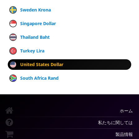
Sweden Krona
Singapore Dollar
Thailand Baht
Turkey Lira
United States Dollar
South Africa Rand
ホーム
私たちに関しては
製品情報