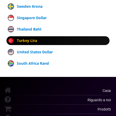
Sweden Krona
Singapore Dollar
Thailand Baht
Turkey Lira
United States Dollar
South Africa Rand
Casa
Riguardo a noi
Prodotti