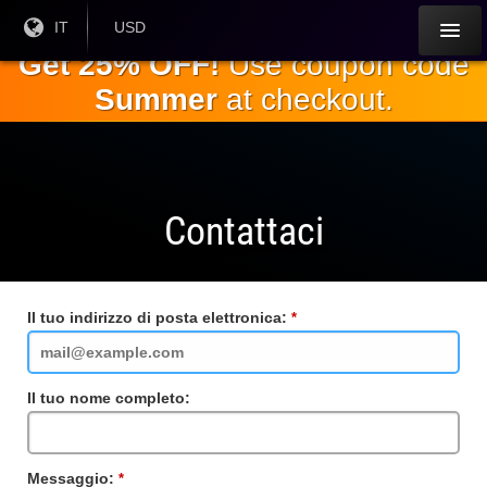
Salta al
Lingua
IT
Valuta
USD
corrente:
corrente:
contenuto
Get 25% OFF!
Use coupon code
principale
Summer
at checkout.
Contattaci
Il tuo indirizzo di posta elettronica:
Campo
obbligatorio
Il tuo nome completo:
Messaggio:
Campo