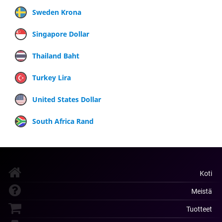
Sweden Krona
Singapore Dollar
Thailand Baht
Turkey Lira
United States Dollar
South Africa Rand
Koti
Meistä
Tuotteet