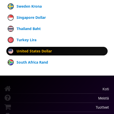
Sweden Krona
Singapore Dollar
Thailand Baht
Turkey Lira
United States Dollar
South Africa Rand
Koti
Meistä
Tuotteet