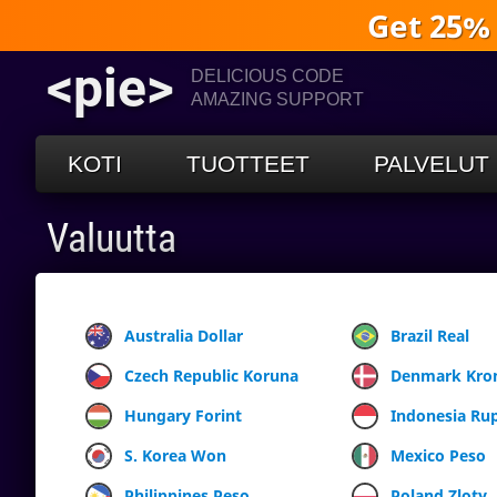
Get 25%
<pie>
DELICIOUS CODE
AMAZING SUPPORT
KOTI
TUOTTEET
PALVELUT
Valuutta
Australia Dollar
Brazil Real
Czech Republic Koruna
Denmark Kro
Hungary Forint
Indonesia Ru
S. Korea Won
Mexico Peso
Philippines Peso
Poland Zloty