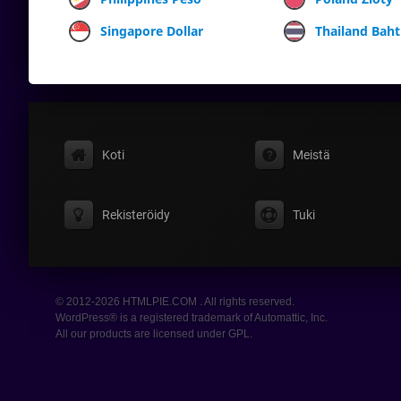
Singapore Dollar
Thailand Baht
Koti
Meistä
Rekisteröidy
Tuki
© 2012-2026 HTMLPIE.COM . All rights reserved.
WordPress® is a registered trademark of Automattic, Inc.
All our products are licensed under GPL.