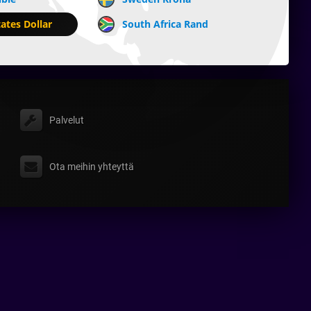
ates Dollar
South Africa Rand
Palvelut
Ota meihin yhteyttä