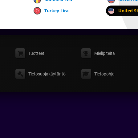
Turkey Lira
United St
Tuotteet
Mielipiteitä
Tietosuojakäytäntö
Tietopohja