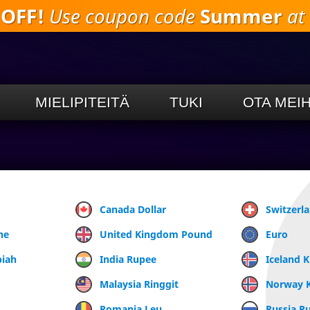
 OFF!
Use coupon code
Summer
at 
Siirry
pääsisältöön
MIELIPITEITÄ
TUKI
OTA MEI
Canada Dollar
Switzerl
ne
United Kingdom Pound
Euro
piah
India Rupee
Iceland 
Malaysia Ringgit
Norway 
Romania Leu
Russia R