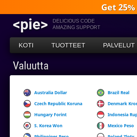
Get 25%
<pie>
DELICIOUS CODE
AMAZING SUPPORT
KOTI
TUOTTEET
PALVELUT
Valuutta
Australia Dollar
Brazil Real
Czech Republic Koruna
Denmark Kro
Hungary Forint
Indonesia Ru
S. Korea Won
Mexico Peso
Philippines Peso
Poland Zloty