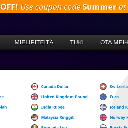
 OFF!
Use coupon code
Summer
at 
Siirry
pääsisältöön
MIELIPITEITÄ
TUKI
OTA MEI
Canada Dollar
Switzerl
ne
United Kingdom Pound
Euro
piah
India Rupee
Iceland 
Malaysia Ringgit
Norway 
Romania Leu
Russia R