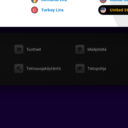
Turkey Lira
United St
Tuotteet
Mielipiteitä
Tietosuojakäytäntö
Tietopohja