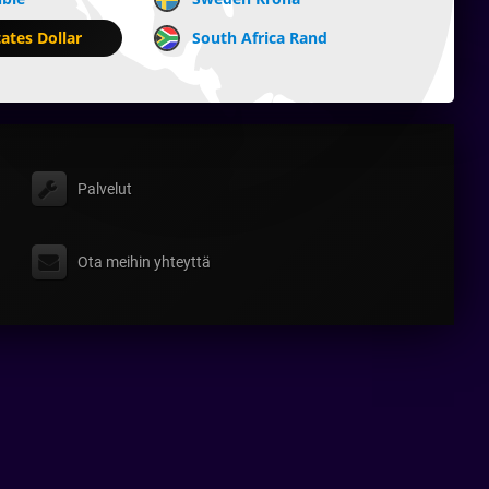
ates Dollar
South Africa Rand
Palvelut
Ota meihin yhteyttä