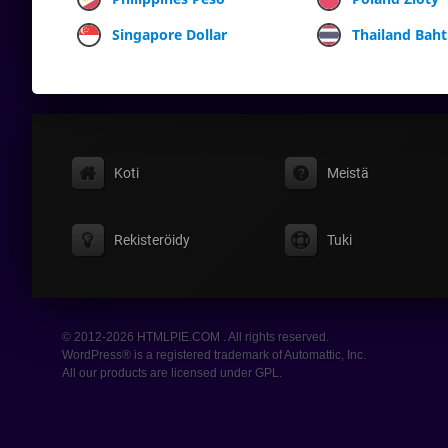
Singapore Dollar
Thailand Baht
Koti
Meistä
Rekisteröidy
Tuki
© 2012-2026 HTMLPIE.COM . All rights reserved.
WordPress® is a registered trademark of Automattic, Inc.
All our products are licensed under GPL.