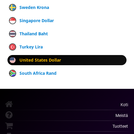
Sweden Krona
Singapore Dollar
Thailand Baht
Turkey Lira
United States Dollar
South Africa Rand
Koti
Meistä
Tuotteet