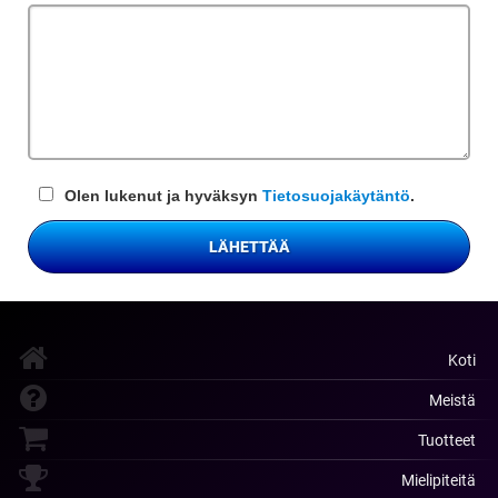
kenttä
Olen lukenut ja hyväksyn
Tietosuojakäytäntö
.
LÄHETTÄÄ
Koti
Meistä
Tuotteet
Mielipiteitä