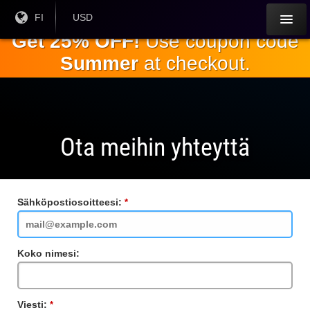
Siirry
Nykyinen
FI
Nykyinen
USD
kieli:
valuutta:
pääsisältöön
Get 25% OFF!
Use coupon code
Summer
at checkout.
Ota meihin yhteyttä
Sähköpostiosoitteesi:
Vaadittu
kenttä
Koko nimesi:
Viesti:
Vaadittu