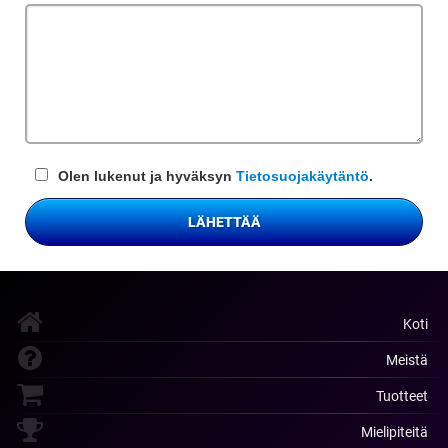
kenttä
Olen lukenut ja hyväksyn
Tietosuojakäytäntö
.
LÄHETTÄÄ
Koti
Meistä
Tuotteet
Mielipiteitä