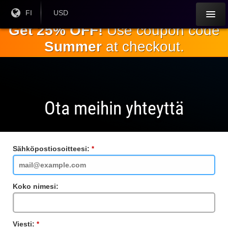
Siirry
Nykyinen
FI
Nykyinen
USD
kieli:
valuutta:
pääsisältöön
Get 25% OFF!
Use coupon code
Summer
at checkout.
Ota meihin yhteyttä
Sähköpostiosoitteesi:
Vaadittu
kenttä
Koko nimesi:
Viesti:
Vaadittu