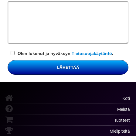
kenttä
Olen lukenut ja hyväksyn
Tietosuojakäytäntö
.
LÄHETTÄÄ
Koti
Meistä
Tuotteet
Mielipiteitä