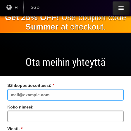
Siirry
Nykyinen
FI
Nykyinen
SGD
kieli:
valuutta:
pääsisältöön
Get 25% OFF!
Use coupon code
Summer
at checkout.
Ota meihin yhteyttä
Sähköpostiosoitteesi:
Vaadittu
kenttä
Koko nimesi:
Viesti:
Vaadittu