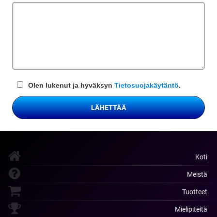
kenttä
Olen lukenut ja hyväksyn
Tietosuojakäytäntö
.
LÄHETTÄÄ
Koti
Meistä
Tuotteet
Mielipiteitä