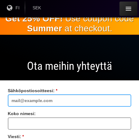
Siirry
Nykyinen
FI
Nykyinen
SEK
kieli:
valuutta:
pääsisältöön
Get 25% OFF!
Use coupon code
Summer
at checkout.
Ota meihin yhteyttä
Sähköpostiosoitteesi:
Vaadittu
kenttä
Koko nimesi:
Viesti:
Vaadittu