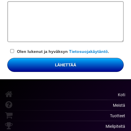
kenttä
Olen lukenut ja hyväksyn
Tietosuojakäytäntö
.
LÄHETTÄÄ
Koti
Meistä
Tuotteet
Mielipiteitä