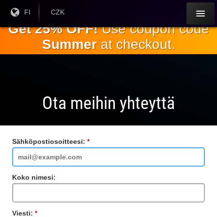
Siirry
Nykyinen
FI
Nykyinen
CZK
kieli:
valuutta:
pääsisältöön
Get 25% OFF!
Use coupon code
Summer
at checkout.
Ota meihin yhteyttä
Sähköpostiosoitteesi:
Vaadittu
kenttä
Koko nimesi:
Viesti:
Vaadittu