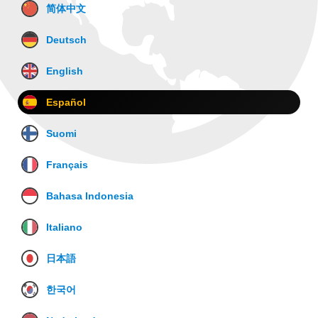
简体中文
Deutsch
English
Español
Suomi
Français
Bahasa Indonesia
Italiano
日本語
한국어