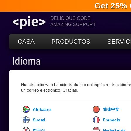
Get 25% 
<pie>
DELICIOUS CODE
AMAZING SUPPORT
CASA
PRODUCTOS
SERVIC
Idioma
Nuestro sitio web ha sido traducido del inglés a otros idio
un correo electrónico. Gracias.
Afrikaans
简体中文
Suomi
Français
한국어
Nederlands