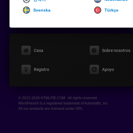
Svenska
Türkçe
Casa
Sobre nosotros
Registro
Apoyo
© 2012-2026 HTMLPIE.COM . All rights reserved.
WordPress® is a registered trademark of Automattic, Inc.
All our products are licensed under GPL.