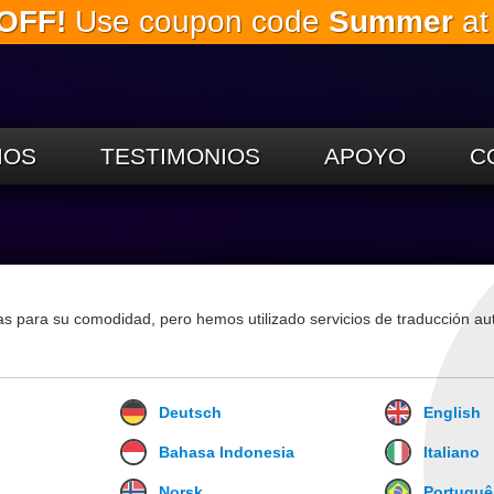
OFF!
Use coupon code
Summer
at
Saltar al
contenido
principal.
IOS
TESTIMONIOS
APOYO
C
mas para su comodidad, pero hemos utilizado servicios de traducción au
Deutsch
English
Bahasa Indonesia
Italiano
Norsk
Portuguê