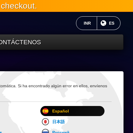
 checkout.
MONEDA ACTUAL:
INR
IDIOMA AC
ES
ONTÁCTENOS
tomática. Si ha encontrado algún error en ellos, envíenos
Español
日本語
s
Русский