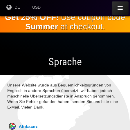
Springe
Aktuelle
DE
Aktuelle
USD
Sprache:
Währung:
zum
Get 25% OFF!
Use coupon code
Hauptinhalt
Summer
at checkout.
Sprache
Unsere Website wurde aus Bequemlichkeitsgründen von
Englisch in andere Sprachen übersetzt, wir haben jedoch
maschinelle Übersetzungsdienste in Anspruch genommen.
Wenn Sie Fehler gefunden haben, senden Sie uns bitte eine
E-Mail. Vielen Dank.
Afrikaans