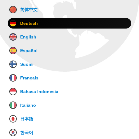
简体中文
Deutsch
English
Español
Suomi
Français
Bahasa Indonesia
Italiano
日本語
한국어