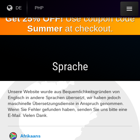
Springe
Aktuelle
DE
Aktuelle
PHP
Sprache:
Währung:
zum
Get 25% OFF!
Use coupon code
Hauptinhalt
Summer
at checkout.
Sprache
Unsere Website wurde aus Bequemlichkeitsgründen von
Englisch in andere Sprachen übersetzt, wir haben jedoch
maschinelle Übersetzungsdienste in Anspruch genommen.
Wenn Sie Fehler gefunden haben, senden Sie uns bitte eine
E-Mail. Vielen Dank.
Afrikaans