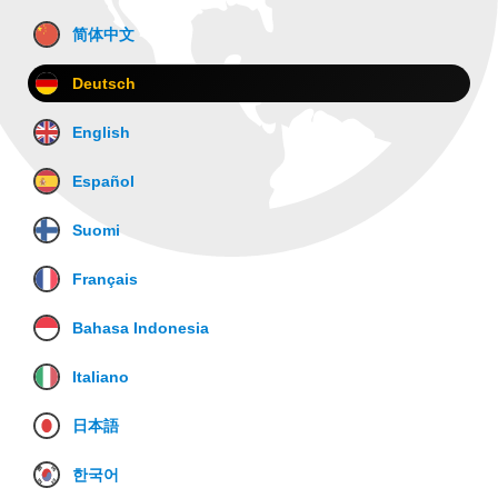
简体中文
Deutsch
English
Español
Suomi
Français
Bahasa Indonesia
Italiano
日本語
한국어