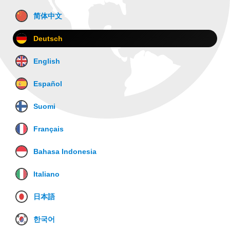
简体中文
Deutsch
English
Español
Suomi
Français
Bahasa Indonesia
Italiano
日本語
한국어