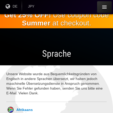
Springe
Aktuelle
DE
Aktuelle
JPY
Sprache:
Währung:
zum
Get 25% OFF!
Use coupon code
Hauptinhalt
Summer
at checkout.
Sprache
Unsere Website wurde aus Bequemlichkeitsgründen von
Englisch in andere Sprachen übersetzt, wir haben jedoch
maschinelle Übersetzungsdienste in Anspruch genommen.
Wenn Sie Fehler gefunden haben, senden Sie uns bitte eine
E-Mail. Vielen Dank.
Afrikaans