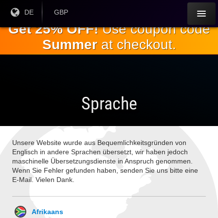
Springe
Aktuelle
DE
Aktuelle
GBP
Sprache:
Währung:
zum
Get 25% OFF!
Use coupon code
Hauptinhalt
Summer
at checkout.
Sprache
Unsere Website wurde aus Bequemlichkeitsgründen von
Englisch in andere Sprachen übersetzt, wir haben jedoch
maschinelle Übersetzungsdienste in Anspruch genommen.
Wenn Sie Fehler gefunden haben, senden Sie uns bitte eine
E-Mail. Vielen Dank.
Afrikaans