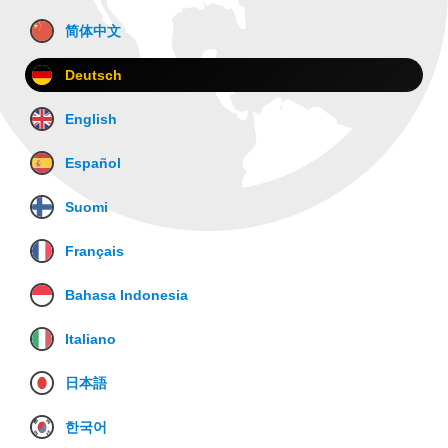
简体中文
Deutsch
English
Español
Suomi
Français
Bahasa Indonesia
Italiano
日本語
한국어