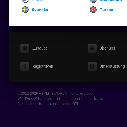
Svenska
Türkçe
Zuhause
Über uns
Registrieren
Unterstützung
© 2012-2026 HTMLPIE.COM . All rights reserved.
WordPress® is a registered trademark of Automattic, Inc.
All our products are licensed under GPL.