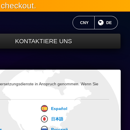
 checkout.
AKTUELLE WÄHRUNG:
CNY
AKTUELLE 
DE
KONTAKTIERE UNS
Übersetzungsdienste in Anspruch genommen. Wenn Sie
Español
日本語
s
Русский