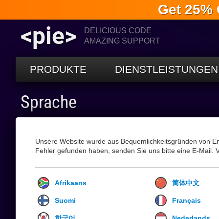
Get 25% 
<pie>
DELICIOUS CODE
AMAZING SUPPORT
PRODUKTE
DIENSTLEISTUNGEN
Sprache
Unsere Website wurde aus Bequemlichkeitsgründen von En
Fehler gefunden haben, senden Sie uns bitte eine E-Mail. 
Afrikaans
简体中文
Suomi
Français
한국어
Nederlands