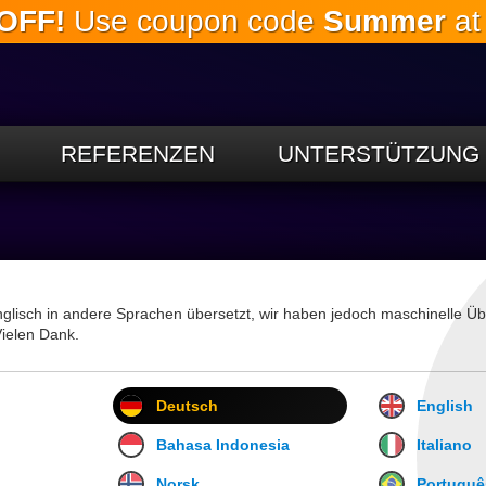
OFF!
Use coupon code
Summer
at
Springe
zum
Hauptinhalt
REFERENZEN
UNTERSTÜTZUNG
glisch in andere Sprachen übersetzt, wir haben jedoch maschinelle 
Vielen Dank.
Deutsch
English
Bahasa Indonesia
Italiano
Norsk
Portuguê