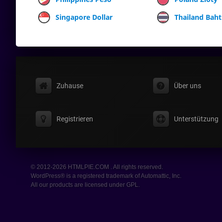
Singapore Dollar
Thailand Baht
Zuhause
Über uns
Registrieren
Unterstützung
© 2012-2026 HTMLPIE.COM . All rights reserved.
WordPress® is a registered trademark of Automattic, Inc.
All our products are licensed under GPL.