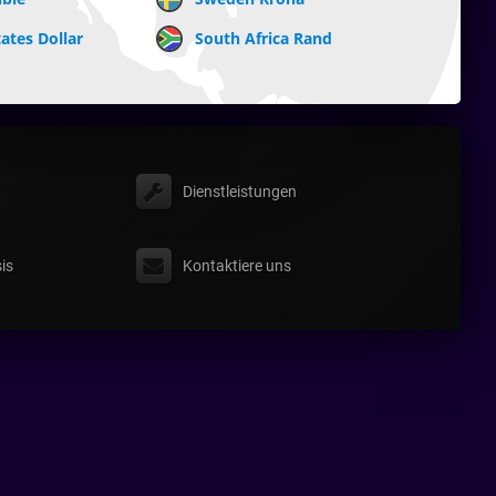
ates Dollar
South Africa Rand
Dienstleistungen
is
Kontaktiere uns