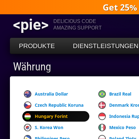
Get 25%
<pie>
DELICIOUS CODE
AMAZING SUPPORT
PRODUKTE
DIENSTLEISTUNGEN
Währung
Australia Dollar
Brazil Real
Czech Republic Koruna
Denmark Kro
Hungary Forint
Indonesia Ru
S. Korea Won
Mexico Peso
Philippines Peso
Poland Zloty